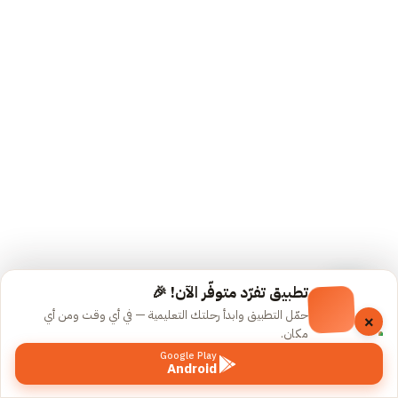
سؤالًا
اختبار
المبتدأ
والخبر
12
سؤالًا
اختبار
الأفعال.
10
أسئلة
اختبار
تطبيق تفرّد متوفّر الآن! 🎉
الفاعل
حمّل التطبيق وابدأ رحلتك التعليمية — في أي وقت ومن أي
×
ونائب
مكان.
الفاعل
Google Play
Android
14
السابق
التالي
سؤالًا