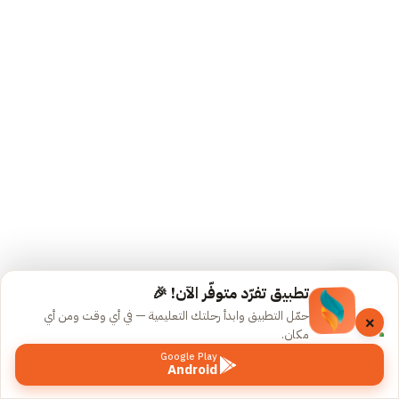
القديمة
المسجلة
19
محاضرات
حل
التجميعات
المسجلة
تجميعات
1445 –
الجزء
الأول
تطبيق تفرّد متوفّر الآن! 🎉
(Copy)
حمّل التطبيق وابدأ رحلتك التعليمية — في أي وقت ومن أي
×
مكان.
حل
Google Play
Android
تجميعات
السابق
التالي
1445 –