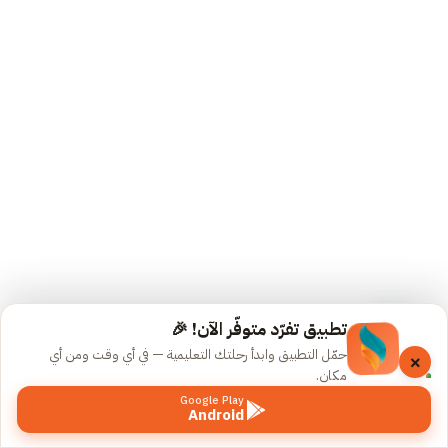
القديمة
المسجلة
19
محاضرات
حل
التجميعات
المسجلة
تجميعات
1445 –
الجزء
الأول
تطبيق تفرّد متوفّر الآن! 🎉
(Copy)
حمّل التطبيق وابدأ رحلتك التعليمية — في أي وقت ومن أي
×
مكان.
حل
Google Play
Android
تجميعات
السابق
التالي
1445 –