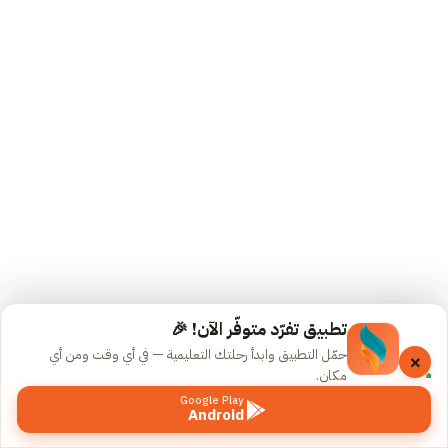
القديمة
المسجلة
المحاضرة
التمهيدية
(Copy)
المحاضرة
الأولى –
المعرب
والمبني
وعلامات
الإعراب
تطبيق تفرّد متوفّر الآن! 🎉
(Copy)
حمّل التطبيق وابدأ رحلتك التعليمية — في أي وقت ومن أي
×
مكان.
المحاضرة
Google Play
Android
السابق
التالي
الثانية –