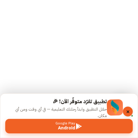
ترحيبية
ومجموعات
الدورة
المحاضرة
التمهيدية
86
دقيقة
المحاضرة
الأولى –
أنواع
الكلمة
تطبيق تفرّد متوفّر الآن! 🎉
79
حمّل التطبيق وابدأ رحلتك التعليمية — في أي وقت ومن أي
×
دقيقة
مكان.
Google Play
المحاضرة
Android
السابق
التالي
الثانية –