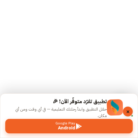
القديمة
المسجلة
19
محاضرات
حل
التجميعات
المسجلة
4
مراجعات
إثرائية
للنحو -
تطبيق تفرّد متوفّر الآن! 🎉
محاضرات
حمّل التطبيق وابدأ رحلتك التعليمية — في أي وقت ومن أي
×
مسجلة
مكان.
Google Play
المحاضرة
Android
السابق
التالي
الأولى